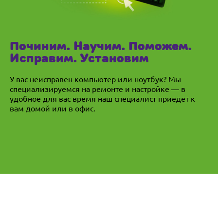
Починим. Научим. Поможем.
Исправим. Установим
У вас неисправен компьютер или ноутбук? Мы
специализируемся на ремонте и настройке — в
удобное для вас время наш специалист приедет к
вам домой или в офис.